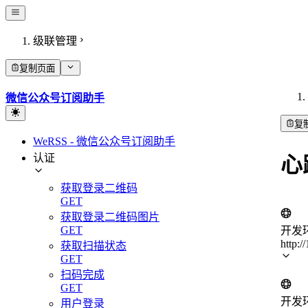
级联管理
复制页面
微信公众号订阅助手
复
WeRSS - 微信公众号订阅助手
认证
心
获取登录二维码
GET
获取登录二维码图片
GET
开发
http:/
获取扫描状态
GET
扫码完成
GET
开发
用户登录