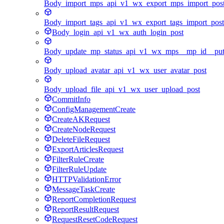
Body_import_mps_api_v1_wx_export_mps_import_pos
Body_import_tags_api_v1_wx_export_tags_import_post
Body_login_api_v1_wx_auth_login_post
Body_update_mp_status_api_v1_wx_mps__mp_id__pu
Body_upload_avatar_api_v1_wx_user_avatar_post
Body_upload_file_api_v1_wx_user_upload_post
CommitInfo
ConfigManagementCreate
CreateAKRequest
CreateNodeRequest
DeleteFileRequest
ExportArticlesRequest
FilterRuleCreate
FilterRuleUpdate
HTTPValidationError
MessageTaskCreate
ReportCompletionRequest
ReportResultRequest
RequestResetCodeRequest