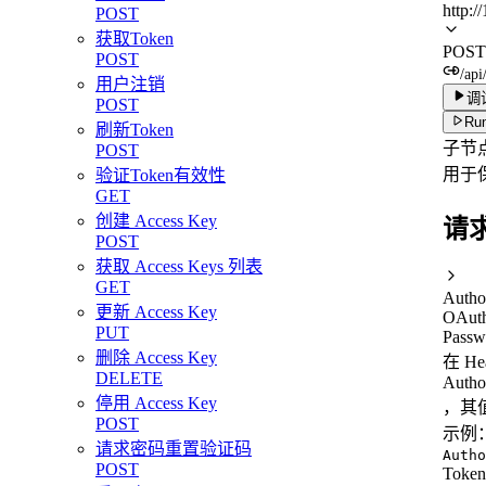
http:/
POST
获取Token
POST
POST
/api
用户注销
调
POST
Run
刷新Token
子节
POST
用于
验证Token有效性
GET
创建 Access Key
请
POST
获取 Access Keys 列表
GET
Autho
更新 Access Key
OAuth
PUT
Passw
删除 Access Key
在 H
DELETE
Autho
停用 Access Key
，其值
POST
示例
请求密码重置验证码
Autho
POST
Toke