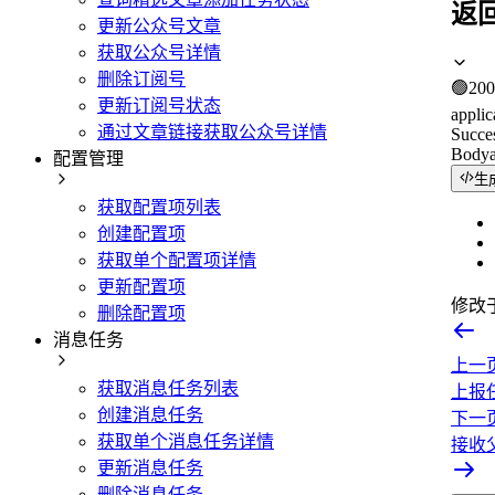
返
更新公众号文章
获取公众号详情
删除订阅号
🟢
200
更新订阅号状态
applic
通过文章链接获取公众号详情
Succe
Body
配置管理
生
获取配置项列表
创建配置项
获取单个配置项详情
更新配置项
修改
删除配置项
消息任务
上一
获取消息任务列表
上报
创建消息任务
下一
获取单个消息任务详情
接收
更新消息任务
删除消息任务