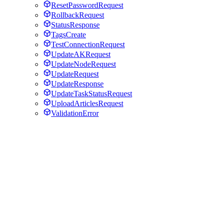
ResetPasswordRequest
RollbackRequest
StatusResponse
TagsCreate
TestConnectionRequest
UpdateAKRequest
UpdateNodeRequest
UpdateRequest
UpdateResponse
UpdateTaskStatusRequest
UploadArticlesRequest
ValidationError