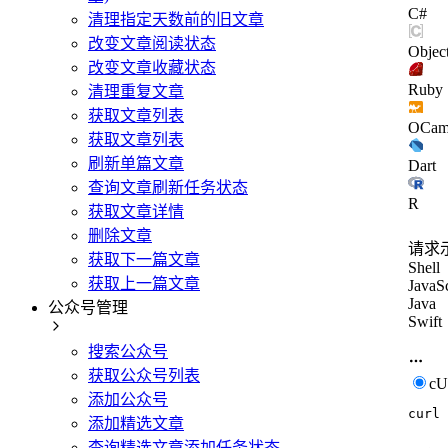
C#
清理指定天数前的旧文章
改变文章阅读状态
Objec
改变文章收藏状态
Ruby
清理重复文章
获取文章列表
OCam
获取文章列表
刷新单篇文章
Dart
查询文章刷新任务状态
R
获取文章详情
删除文章
请求
获取下一篇文章
Shell
获取上一篇文章
JavaSc
Java
公众号管理
Swift
搜索公众号
获取公众号列表
c
添加公众号
curl
添加精选文章
查询精选文章添加任务状态