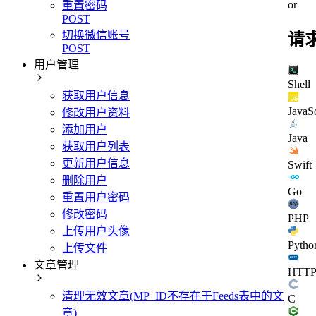
or
重置密码
POST
切换微信账号
请
POST
用户管理
Shell
获取用户信息
JavaSc
修改用户资料
添加用户
Java
获取用户列表
更新用户信息
Swift
删除用户
Go
重置用户密码
修改密码
PHP
上传用户头像
Pytho
上传文件
文章管理
HTT
清理无效文章(MP_ID不存在于Feeds表中的文
C
章)