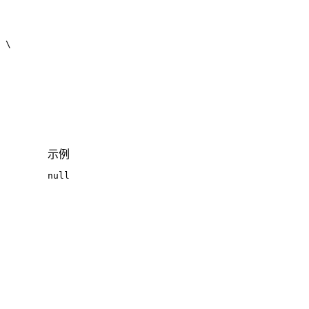
示例
null