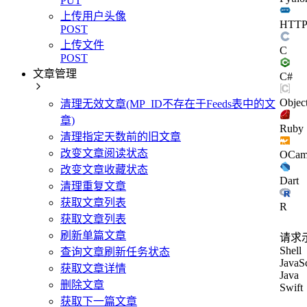
PUT
上传用户头像
HTT
POST
上传文件
C
POST
文章管理
C#
Objec
清理无效文章(MP_ID不存在于Feeds表中的文
章)
Ruby
清理指定天数前的旧文章
改变文章阅读状态
OCam
改变文章收藏状态
Dart
清理重复文章
获取文章列表
R
获取文章列表
刷新单篇文章
请求
Shell
查询文章刷新任务状态
JavaSc
获取文章详情
Java
删除文章
Swift
获取下一篇文章