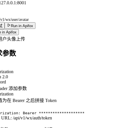
/127.0.0.1:8001
/v1/wx/user/avatar
试
Run in Apifox
 in Apifox
用户头像上传
求参数
rization
 2.0
ord
eader 添加参数
rization
为在 Bearer 之后拼接 Token
：
rization: Bearer ********************
n URL:
/api/v1/wx/auth/token