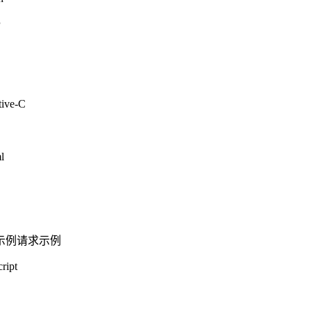
P
tive-C
l
示例
请求示例
ript