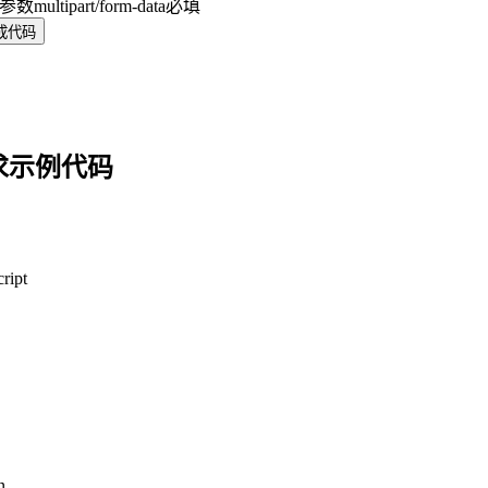
y 参数
multipart/form-data
必填
成代码
求示例代码
ript
n