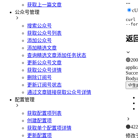
获取上一篇文章
c
公众号管理
curl
--for
搜索公众号
获取公众号列表
返
添加公众号
添加精选文章
查询精选文章添加任务状态
🟢
200
更新公众号文章
applic
获取公众号详情
Succe
删除订阅号
Body
更新订阅号状态
生
通过文章链接获取公众号详情
配置管理
获取配置项列表
创建配置项
🟠
422
获取单个配置项详情
更新配置项
修改