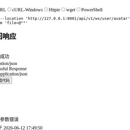
URL
cURL-Windows
Httpie
wget
PowerShell
--location
'http://127.0.0.1:8001/api/v1/wx/user/avatar'
m
'file=@""'
回响应
成功
ation/json
ssful Response
application/json
成代码
参数错误
于
2026-06-12 17:49:50