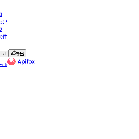
页
密码
页
文件
txt
导出
with