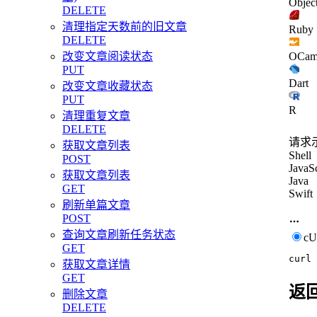
Objec
DELETE
清理指定天数前的旧文章
Ruby
DELETE
改变文章阅读状态
OCam
PUT
Dart
改变文章收藏状态
PUT
R
清理重复文章
DELETE
请求
获取文章列表
Shell
POST
JavaSc
获取文章列表
Java
GET
Swift
刷新单篇文章
POST
查询文章刷新任务状态
c
GET
curl
获取文章详情
GET
返
删除文章
DELETE