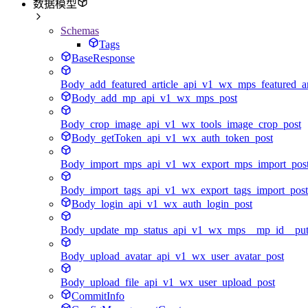
数据模型
Schemas
Tags
BaseResponse
Body_add_featured_article_api_v1_wx_mps_featured_ar
Body_add_mp_api_v1_wx_mps_post
Body_crop_image_api_v1_wx_tools_image_crop_post
Body_getToken_api_v1_wx_auth_token_post
Body_import_mps_api_v1_wx_export_mps_import_pos
Body_import_tags_api_v1_wx_export_tags_import_post
Body_login_api_v1_wx_auth_login_post
Body_update_mp_status_api_v1_wx_mps__mp_id__pu
Body_upload_avatar_api_v1_wx_user_avatar_post
Body_upload_file_api_v1_wx_user_upload_post
CommitInfo