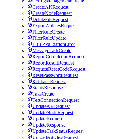
ConfigManagementCreate
CreateAKRequest
CreateNodeRequest
DeleteFileRequest
ExportArticlesRequest
FilterRuleCreate
FilterRuleUpdate
HTTPValidationError
MessageTaskCreate
ReportCompletionRequest
ReportResultRequest
RequestResetCodeRequest
ResetPasswordRequest
RollbackRequest
StatusResponse
TagsCreate
TestConnectionRequest
UpdateAKRequest
UpdateNodeRequest
UpdateRequest
UpdateResponse
UpdateTaskStatusRequest
UploadArticlesRequest