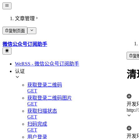
文章管理
复制页面
微信公众号订阅助手
复
WeRSS - 微信公众号订阅助手
认证
清
获取登录二维码
GET
获取登录二维码图片
GET
开发
http:/
获取扫描状态
GET
扫码完成
GET
开发
用户登录