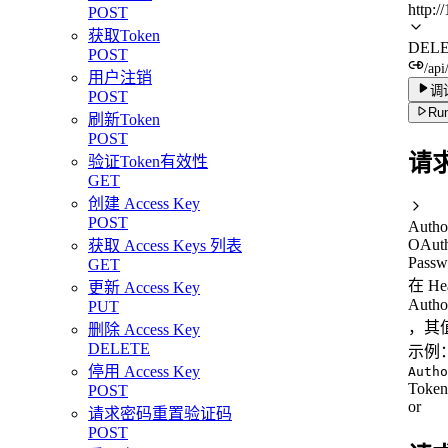
http:/
POST
获取Token
DEL
POST
/api
用户注销
调
POST
Run
刷新Token
POST
请
验证Token有效性
GET
创建 Access Key
POST
Autho
OAuth
获取 Access Keys 列表
Passw
GET
在 H
更新 Access Key
Autho
PUT
，其值
删除 Access Key
DELETE
示例
停用 Access Key
Autho
Toke
POST
or
请求密码重置验证码
POST