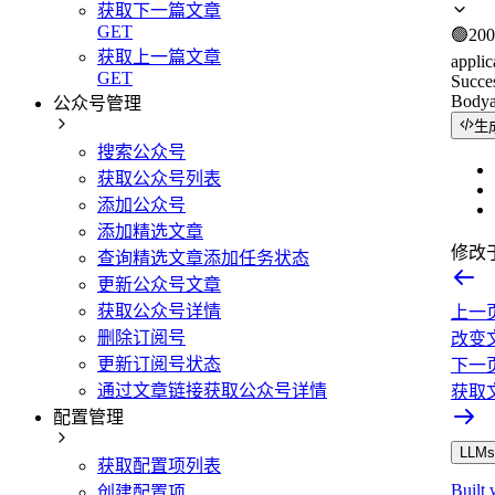
获取下一篇文章
GET
🟢
200
获取上一篇文章
applic
GET
Succe
Body
公众号管理
生
搜索公众号
获取公众号列表
添加公众号
添加精选文章
修改
查询精选文章添加任务状态
更新公众号文章
获取公众号详情
上一
删除订阅号
改变
更新订阅号状态
下一
通过文章链接获取公众号详情
获取
配置管理
LLMs.
获取配置项列表
Built 
创建配置项