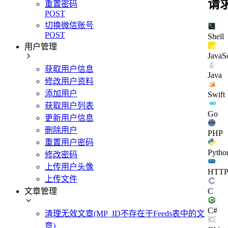
请
重置密码
POST
切换微信账号
POST
Shell
用户管理
JavaSc
获取用户信息
Java
修改用户资料
添加用户
Swift
获取用户列表
Go
更新用户信息
删除用户
PHP
重置用户密码
Pytho
修改密码
上传用户头像
HTT
上传文件
文章管理
C
C#
清理无效文章(MP_ID不存在于Feeds表中的文
章)