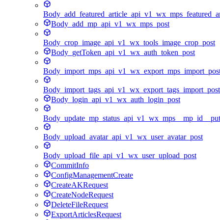
Body_add_featured_article_api_v1_wx_mps_featured_ar
Body_add_mp_api_v1_wx_mps_post
Body_crop_image_api_v1_wx_tools_image_crop_post
Body_getToken_api_v1_wx_auth_token_post
Body_import_mps_api_v1_wx_export_mps_import_pos
Body_import_tags_api_v1_wx_export_tags_import_post
Body_login_api_v1_wx_auth_login_post
Body_update_mp_status_api_v1_wx_mps__mp_id__pu
Body_upload_avatar_api_v1_wx_user_avatar_post
Body_upload_file_api_v1_wx_user_upload_post
CommitInfo
ConfigManagementCreate
CreateAKRequest
CreateNodeRequest
DeleteFileRequest
ExportArticlesRequest