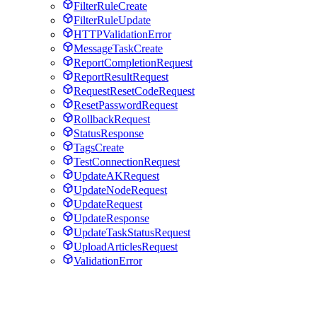
FilterRuleCreate
FilterRuleUpdate
HTTPValidationError
MessageTaskCreate
ReportCompletionRequest
ReportResultRequest
RequestResetCodeRequest
ResetPasswordRequest
RollbackRequest
StatusResponse
TagsCreate
TestConnectionRequest
UpdateAKRequest
UpdateNodeRequest
UpdateRequest
UpdateResponse
UpdateTaskStatusRequest
UploadArticlesRequest
ValidationError