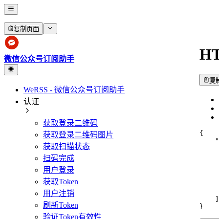
复制页面
HT
微信公众号订阅助手
复
WeRSS - 微信公众号订阅助手
认证
获取登录二维码
{
获取登录二维码图片
"
获取扫描状态
扫码完成
用户登录
获取Token
用户注销
]
刷新Token
}
验证Token有效性