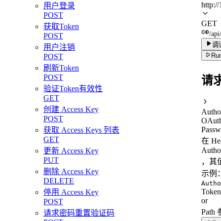
http:/
用户登录
POST
GET
获取Token
/api
POST
调
用户注销
Run
POST
刷新Token
POST
请
验证Token有效性
GET
创建 Access Key
Autho
POST
OAuth
Passw
获取 Access Keys 列表
GET
在 H
Autho
更新 Access Key
PUT
，其值
删除 Access Key
示例
DELETE
Autho
Toke
停用 Access Key
or
POST
Path
请求密码重置验证码