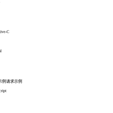
P
tive-C
l
示例
请求示例
ript