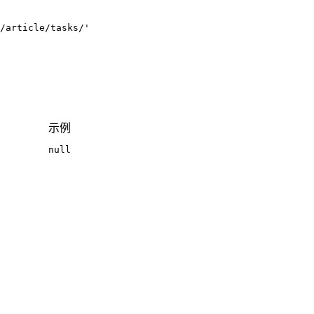
/article/tasks/'
示例
null