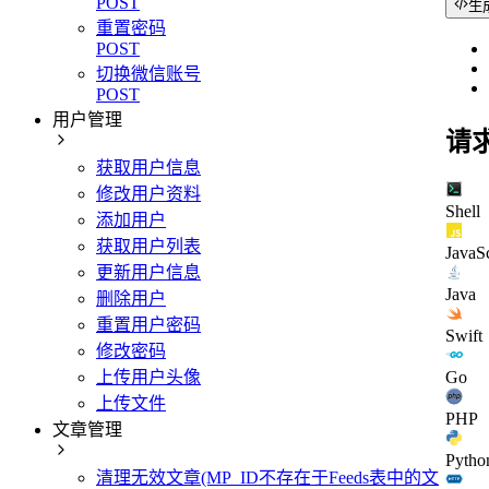
POST
生
重置密码
POST
切换微信账号
POST
用户管理
请
获取用户信息
修改用户资料
Shell
添加用户
获取用户列表
JavaSc
更新用户信息
Java
删除用户
重置用户密码
Swift
修改密码
Go
上传用户头像
上传文件
PHP
文章管理
Pytho
清理无效文章(MP_ID不存在于Feeds表中的文