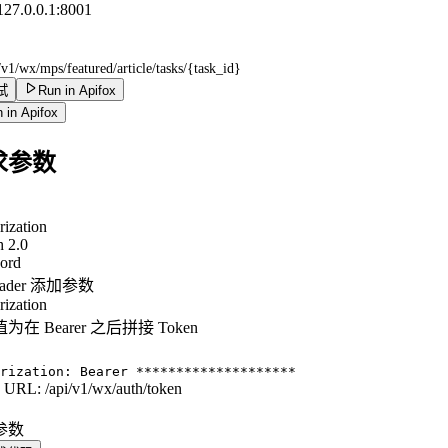
/127.0.0.1:8001
/v1/wx/mps/featured/article/tasks/{task_id}
试
Run in Apifox
 in Apifox
求参数
rization
 2.0
ord
eader 添加参数
rization
为在 Bearer 之后拼接 Token
：
rization: Bearer ********************
n URL:
/api/v1/wx/auth/token
 参数