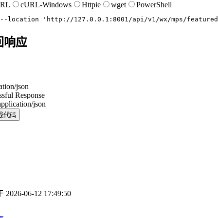
URL
cURL-Windows
Httpie
wget
PowerShell
--location
'http://127.0.0.1:8001/api/v1/wx/mps/featured
回响应
ation/json
ssful Response
application/json
成代码
于
2026-06-12 17:49:50