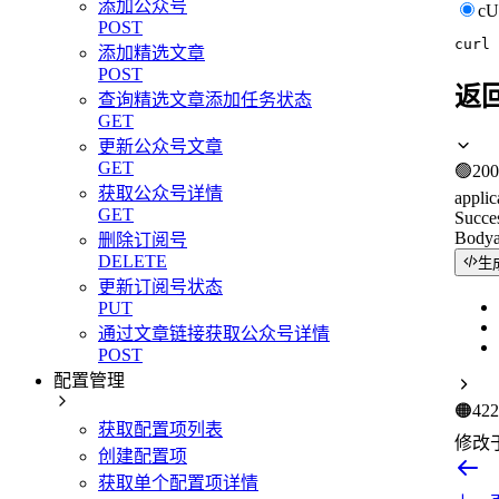
添加公众号
c
POST
curl
添加精选文章
POST
返
查询精选文章添加任务状态
GET
更新公众号文章
GET
🟢
200
获取公众号详情
applic
GET
Succe
Body
删除订阅号
DELETE
生
更新订阅号状态
PUT
通过文章链接获取公众号详情
POST
配置管理
🟠
422
获取配置项列表
修改
创建配置项
获取单个配置项详情