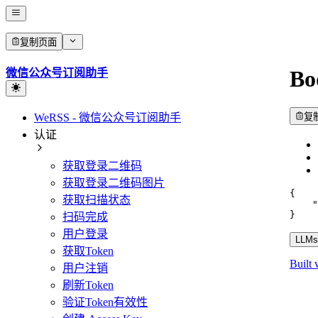
复制页面
Bo
微信公众号订阅助手
WeRSS - 微信公众号订阅助手
复
认证
获取登录二维码
获取登录二维码图片
{
获取扫描状态
"
}
扫码完成
用户登录
LLMs.
获取Token
Built 
用户注销
刷新Token
验证Token有效性