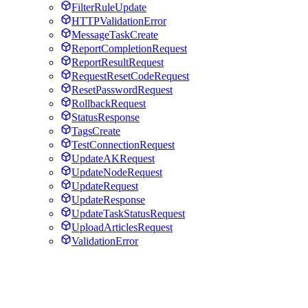
FilterRuleUpdate
HTTPValidationError
MessageTaskCreate
ReportCompletionRequest
ReportResultRequest
RequestResetCodeRequest
ResetPasswordRequest
RollbackRequest
StatusResponse
TagsCreate
TestConnectionRequest
UpdateAKRequest
UpdateNodeRequest
UpdateRequest
UpdateResponse
UpdateTaskStatusRequest
UploadArticlesRequest
ValidationError