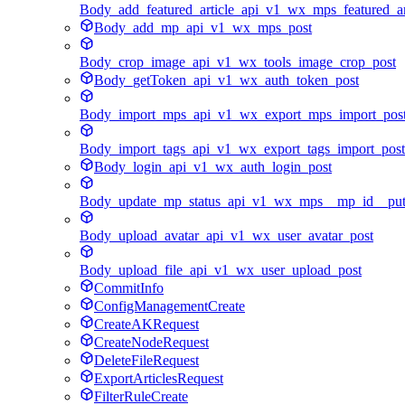
Body_add_featured_article_api_v1_wx_mps_featured_ar
Body_add_mp_api_v1_wx_mps_post
Body_crop_image_api_v1_wx_tools_image_crop_post
Body_getToken_api_v1_wx_auth_token_post
Body_import_mps_api_v1_wx_export_mps_import_pos
Body_import_tags_api_v1_wx_export_tags_import_post
Body_login_api_v1_wx_auth_login_post
Body_update_mp_status_api_v1_wx_mps__mp_id__pu
Body_upload_avatar_api_v1_wx_user_avatar_post
Body_upload_file_api_v1_wx_user_upload_post
CommitInfo
ConfigManagementCreate
CreateAKRequest
CreateNodeRequest
DeleteFileRequest
ExportArticlesRequest
FilterRuleCreate