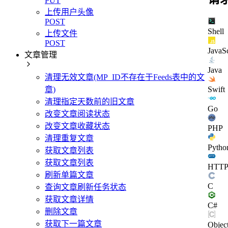
PUT
上传用户头像
POST
Shell
上传文件
POST
JavaSc
文章管理
Java
清理无效文章(MP_ID不存在于Feeds表中的文
章)
Swift
清理指定天数前的旧文章
Go
改变文章阅读状态
改变文章收藏状态
PHP
清理重复文章
Pytho
获取文章列表
获取文章列表
HTT
刷新单篇文章
C
查询文章刷新任务状态
获取文章详情
C#
删除文章
获取下一篇文章
Objec