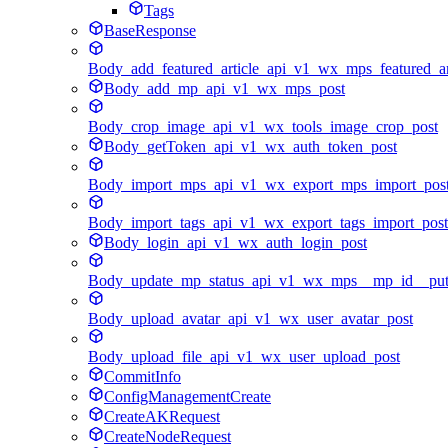
Tags
BaseResponse
Body_add_featured_article_api_v1_wx_mps_featured_ar
Body_add_mp_api_v1_wx_mps_post
Body_crop_image_api_v1_wx_tools_image_crop_post
Body_getToken_api_v1_wx_auth_token_post
Body_import_mps_api_v1_wx_export_mps_import_pos
Body_import_tags_api_v1_wx_export_tags_import_post
Body_login_api_v1_wx_auth_login_post
Body_update_mp_status_api_v1_wx_mps__mp_id__pu
Body_upload_avatar_api_v1_wx_user_avatar_post
Body_upload_file_api_v1_wx_user_upload_post
CommitInfo
ConfigManagementCreate
CreateAKRequest
CreateNodeRequest