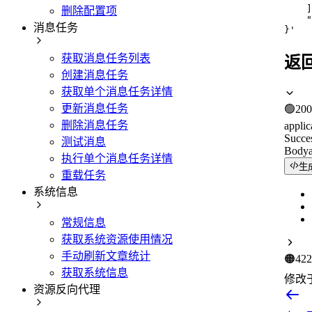
    ]
删除配置项
    "
消息任务
}'
获取消息任务列表
返
创建消息任务
获取单个消息任务详情
更新消息任务
🟢
200
删除消息任务
applic
Succe
测试消息
Body
执行单个消息任务详情
生
重载任务
系统信息
常规信息
获取系统资源使用情况
手动刷新文章统计
🟠
422
获取系统信息
修改
资源反向代理