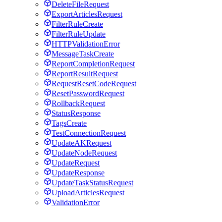
DeleteFileRequest
ExportArticlesRequest
FilterRuleCreate
FilterRuleUpdate
HTTPValidationError
MessageTaskCreate
ReportCompletionRequest
ReportResultRequest
RequestResetCodeRequest
ResetPasswordRequest
RollbackRequest
StatusResponse
TagsCreate
TestConnectionRequest
UpdateAKRequest
UpdateNodeRequest
UpdateRequest
UpdateResponse
UpdateTaskStatusRequest
UploadArticlesRequest
ValidationError