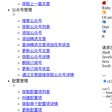
获取上一篇文章
Ruby
公众号管理
OCam
搜索公众号
获取公众号列表
Dart
添加公众号
R
添加精选文章
查询精选文章添加任务状态
请求
更新公众号文章
Shell
获取公众号详情
JavaSc
Java
删除订阅号
Swift
更新订阅号状态
通过文章链接获取公众号详情
配置管理
c
curl
获取配置项列表
--hea
--dat
创建配置项
    "
获取单个配置项详情
    "
    "
更新配置项
     