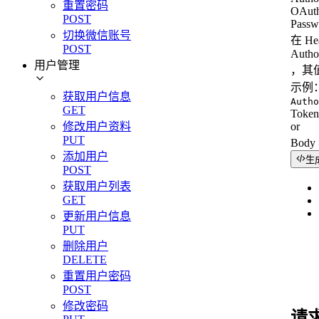
重置密码
OAuth
POST
Passw
切换微信账号
在 H
POST
Autho
用户管理
，其值
示例
获取用户信息
Autho
GET
Toke
修改用户资料
or
PUT
Bod
添加用户
生
POST
获取用户列表
GET
更新用户信息
PUT
删除用户
DELETE
重置用户密码
POST
修改密码
请