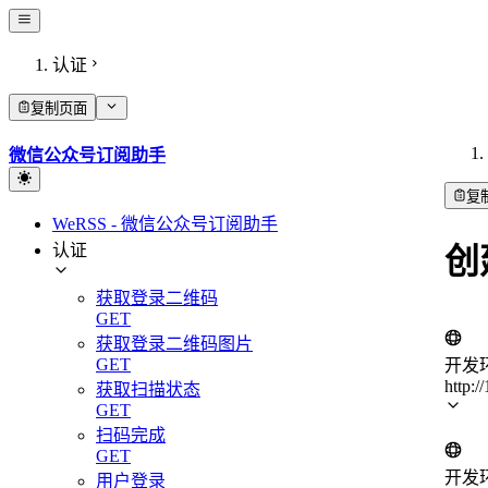
认证
复制页面
微信公众号订阅助手
复
WeRSS - 微信公众号订阅助手
认证
创建
获取登录二维码
GET
获取登录二维码图片
GET
开发
http:/
获取扫描状态
GET
扫码完成
GET
开发
用户登录