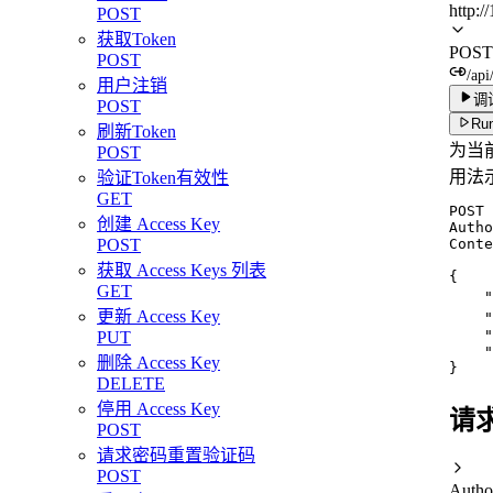
http:/
POST
获取Token
POST
POST
/api
用户注销
调
POST
Run
刷新Token
为当前
POST
用法
验证Token有效性
GET
POST 
创建 Access Key
Autho
POST
Conte
获取 Access Keys 列表
{

GET
    
更新 Access Key
    
    "
PUT
    "
删除 Access Key
}
DELETE
停用 Access Key
请
POST
请求密码重置验证码
POST
Autho