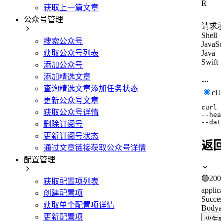
R
获取上一篇文章
公众号管理
请求
Shell
搜索公众号
JavaSc
Java
获取公众号列表
Swift
添加公众号
添加精选文章
查询精选文章添加任务状态
c
更新公众号文章
curl
获取公众号详情
--hea
--dat
删除订阅号
更新订阅号状态
返
通过文章链接获取公众号详情
配置管理
🟢
200
获取配置项列表
applic
创建配置项
Succe
获取单个配置项详情
Body
更新配置项
生