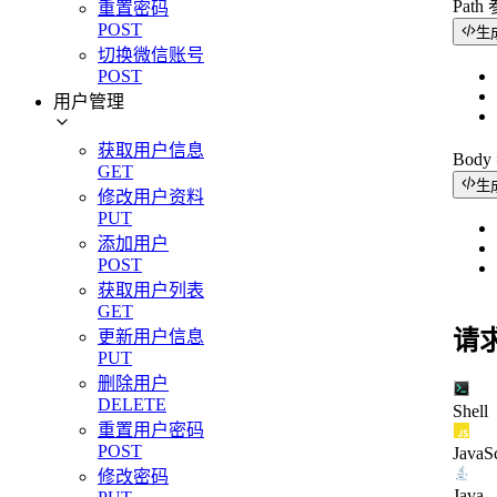
Path
重置密码
POST
生
切换微信账号
POST
用户管理
获取用户信息
Bod
GET
生
修改用户资料
PUT
添加用户
POST
获取用户列表
GET
请
更新用户信息
PUT
删除用户
DELETE
Shell
重置用户密码
POST
JavaSc
修改密码
Java