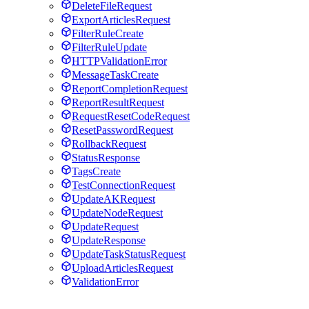
DeleteFileRequest
ExportArticlesRequest
FilterRuleCreate
FilterRuleUpdate
HTTPValidationError
MessageTaskCreate
ReportCompletionRequest
ReportResultRequest
RequestResetCodeRequest
ResetPasswordRequest
RollbackRequest
StatusResponse
TagsCreate
TestConnectionRequest
UpdateAKRequest
UpdateNodeRequest
UpdateRequest
UpdateResponse
UpdateTaskStatusRequest
UploadArticlesRequest
ValidationError