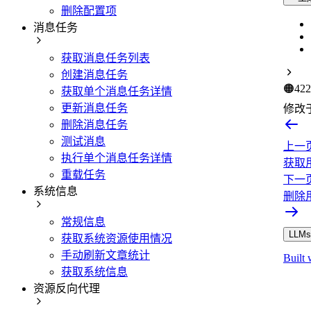
删除配置项
消息任务
获取消息任务列表
创建消息任务
🟠
422
获取单个消息任务详情
更新消息任务
修改
删除消息任务
测试消息
上一
执行单个消息任务详情
获取
重载任务
下一
系统信息
删除
常规信息
LLMs.
获取系统资源使用情况
手动刷新文章统计
Built 
获取系统信息
资源反向代理