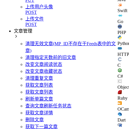
PUT
上传用户头像
Swift
POST
上传文件
Go
POST
文章管理
PHP
Pytho
清理无效文章(MP_ID不存在于Feeds表中的文
章)
HTT
清理指定天数前的旧文章
改变文章阅读状态
C
改变文章收藏状态
C#
清理重复文章
获取文章列表
Objec
获取文章列表
Ruby
刷新单篇文章
查询文章刷新任务状态
OCam
获取文章详情
删除文章
Dart
获取下一篇文章