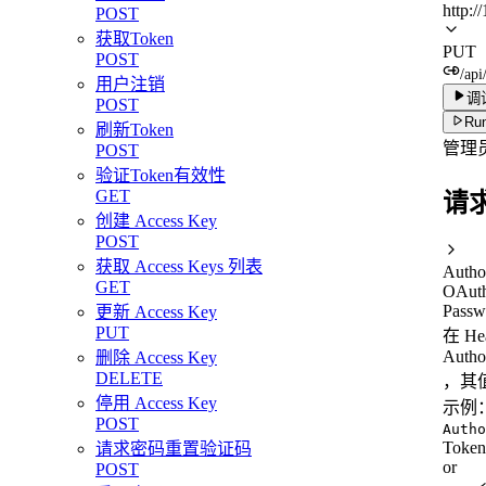
http:/
POST
获取Token
PUT
POST
/api
用户注销
调
POST
Run
刷新Token
管理
POST
验证Token有效性
GET
请
创建 Access Key
POST
获取 Access Keys 列表
Autho
GET
OAuth
Passw
更新 Access Key
PUT
在 H
Autho
删除 Access Key
DELETE
，其值
停用 Access Key
示例
POST
Autho
Toke
请求密码重置验证码
or
POST