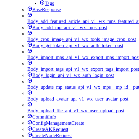
Tags
BaseResponse
Body_add_featured_article_api_v1_wx_mps_featured_ar
Body_add_mp_api_v1_wx_mps_post
Body_crop_image_api_v1_wx_tools_image_crop_post
Body_getToken_api_v1_wx_auth_token_post
Body_import_mps_api_v1_wx_export_mps_import_pos
Body_import_tags_api_v1_wx_export_tags_import_post
Body_login_api_v1_wx_auth_login_post
Body_update_mp_status_api_v1_wx_mps__mp_id__pu
Body_upload_avatar_api_v1_wx_user_avatar_post
Body_upload_file_api_v1_wx_user_upload_post
CommitInfo
ConfigManagementCreate
CreateAKRequest
CreateNodeRequest